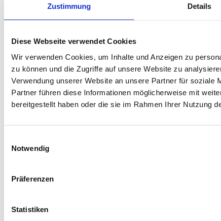
Zustimmung
Details
Contact us
Webseite erstellt durch
Diese Webseite verwendet Cookies
Wir verwenden Cookies, um Inhalte und Anzeigen zu personal
zu können und die Zugriffe auf unsere Website zu analysier
www.web-profession.at
Verwendung unserer Website an unsere Partner für soziale 
Partner führen diese Informationen möglicherweise mit weit
bereitgestellt haben oder die sie im Rahmen Ihrer Nutzung 
Filmgut
Projekt – Highlights
Einwilligungsauswahl
Filmography
Notwendig
Photography
Präferenzen
About
Statistiken
Rechtsdokumente